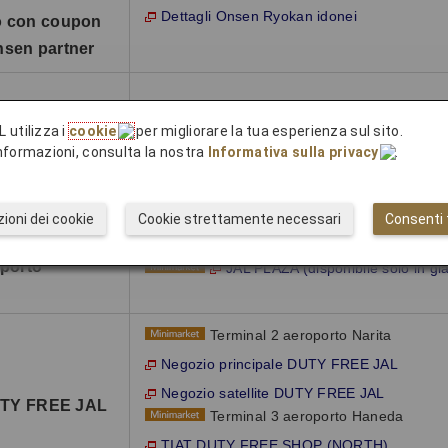
Dettagli Onsen Ryokan idonei
o con coupon
sen partner
do (a
L utilizza i
cookie
per migliorare la tua esperienza sul sito.
 servizio
Voli JAL e JTA
 informazioni, consulta la nostra
Informativa sulla privacy
.
aihanbai
rdo online)”)
ioni dei cookie
Cookie strettamente necessari
Consenti t
oporto
JAL PLAZA (disponibile solo in g
Terminal 2 aeroporto Narita
Negozio principale DUTY FREE JAL
Negozio satellite DUTY FREE JAL
DUTY FREE JAL
Terminal 3 aeroporto Haneda
TIAT DUTY FREE SHOP (NORTH)