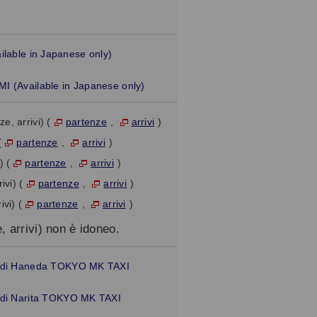
ble in Japanese only)
Available in Japanese only)
e, arrivi) (
partenze
,
arrivi
)
(
partenze
,
arrivi
)
) (
partenze
,
arrivi
)
ivi) (
partenze
,
arrivi
)
vi) (
partenze
,
arrivi
)
, arrivi) non è idoneo.
rto di Haneda TOKYO MK TAXI
to di Narita TOKYO MK TAXI