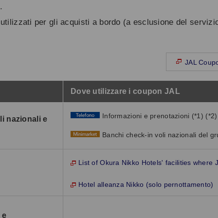
.
ilizzati per gli acquisti a bordo (a esclusione del servizi
JAL Coupo
Dove utilizzare i coupon JAL
Informazioni e prenotazioni (*1) (*2)
li nazionali e
Banchi check-in voli nazionali del 
List of Okura Nikko Hotels' facilities whe
Hotel alleanza Nikko (solo pernottamento)
 e