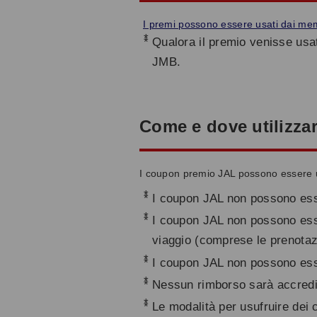
I premi possono essere usati dai memb
*
Qualora il premio venisse usa
JMB.
Come e dove utilizza
I coupon premio JAL possono essere util
*
I coupon JAL non possono esser
*
I coupon JAL non possono essere
viaggio (comprese le prenotazi
*
I coupon JAL non possono essere
*
Nessun rimborso sarà accredit
*
Le modalità per usufruire dei c