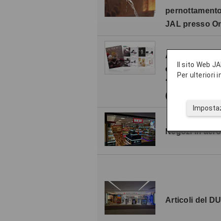
pernottament
JAL presso On
Acquisti a bor
Il sito Web JA
esclusione del
Per ulteriori
“Ouchi de Kin
(acquisti a bo
Impostaz
Negozi in aer
Articoli del 