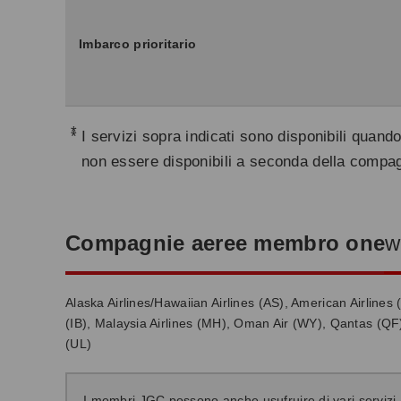
Imbarco prioritario
*
I servizi sopra indicati sono disponibili qua
non essere disponibili a seconda della compagni
Compagnie aeree membro one
w
Alaska Airlines/Hawaiian Airlines (AS), American Airlines (
(IB), Malaysia Airlines (MH), Oman Air (WY), Qantas (QF)
(UL)
I membri JGC possono anche usufruire di vari serviz