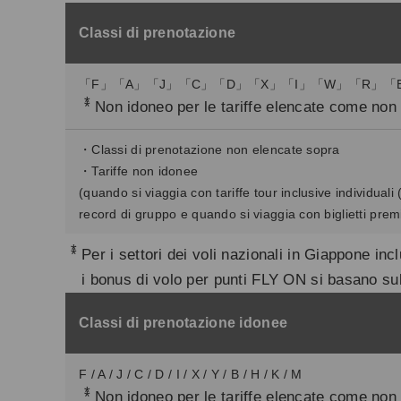
Classi di prenotazione
「F」「A」「J」「C」「D」「X」「I」「W」「R」「
*
Non idoneo per le tariffe elencate come non 
・Classi di prenotazione non elencate sopra
・Tariffe non idonee
(quando si viaggia con tariffe tour inclusive individuali
record di gruppo e quando si viaggia con biglietti pre
*
Per i settori dei voli nazionali in Giappone incl
i bonus di volo per punti FLY ON si basano sul
Classi di prenotazione idonee
F / A / J / C / D / I / X / Y / B / H / K / M
*
Non idoneo per le tariffe elencate come non 