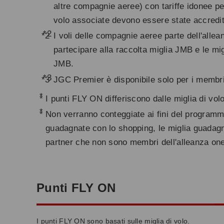
altre compagnie aeree) con tariffe idonee pe
volo associate devono essere state accredi
*2
I voli delle compagnie aeree parte dell'allea
partecipare alla raccolta miglia JMB e le mi
JMB.
*3
JGC Premier è disponibile solo per i membr
*
I punti FLY ON differiscono dalle miglia di volo
*
Non verranno conteggiate ai fini del programm
guadagnate con lo shopping, le miglia guadagn
partner che non sono membri dell'alleanza on
Punti FLY ON
I punti FLY ON sono basati sulle miglia di volo.