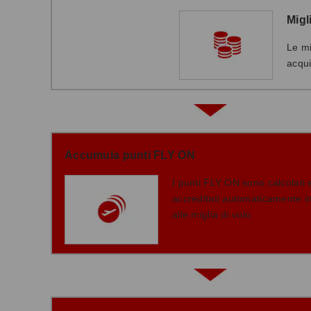
Migl
Le mi
acqui
Accumula punti FLY ON
I punti FLY ON sono calcolati 
accreditati automaticamente i
alle miglia di volo.