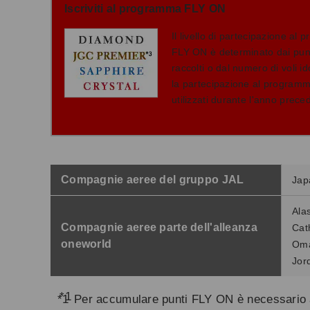
Iscriviti al programma FLY ON
Il livello di partecipazione al
FLY ON è determinato dai pu
raccolti o dal numero di voli i
la partecipazione al program
utilizzati durante l'anno prece
Livelli di partecipazione al
FLY ON
Compagnie aeree del gruppo JAL
Jap
Alas
Compagnie aeree parte dell'alleanza
Cath
oneworld
Oma
Jor
*1
Per accumulare punti FLY ON è necessario ave