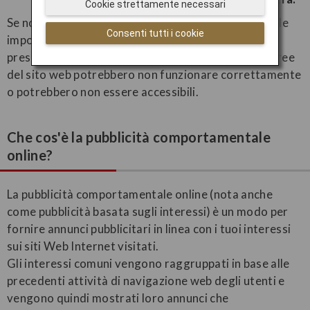
Cookie strettamente necessari
Se non desideri accettare i cookie, puoi modificare le
Consenti tutti i cookie
impostazioni del tuo browser per rifiutarli. Tieni
presente che se scegli di rifiutare i cookie, alcune aree
del sito web potrebbero non funzionare correttamente
o potrebbero non essere accessibili.
Che cos'è la pubblicità comportamentale
online?
La pubblicità comportamentale online (nota anche
come pubblicità basata sugli interessi) è un modo per
fornire annunci pubblicitari in linea con i tuoi interessi
sui siti Web Internet visitati.
Gli interessi comuni vengono raggruppati in base alle
precedenti attività di navigazione web degli utenti e
vengono quindi mostrati loro annunci che