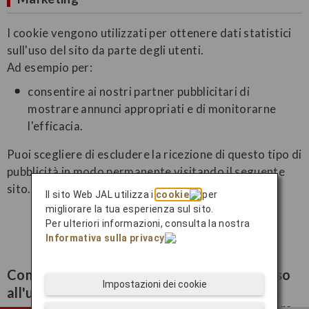
I cookie vengono utilizzati per ottenere dati statistici
sull'uso del sito da parte degli utenti.
Ad esempio per:
consentire ai nostri partner pubblicitari di
mostrare annunci appropriati e di monitorarne
l'efficacia.
Puoi scegliere di escludere la ricezione di questo tipo di
pubblicità in modo permanente visitando il seguente
sito.
Il sito Web JAL utilizza i
cookie
per
migliorare la tua esperienza sul sito.
NAI Consumer Opt Out
Per ulteriori informazioni, consulta la nostra
Informativa sulla privacy
.
Come posso rifiutare o revocare il consenso
Impostazioni dei cookie
all'utilizzo dei cookie?