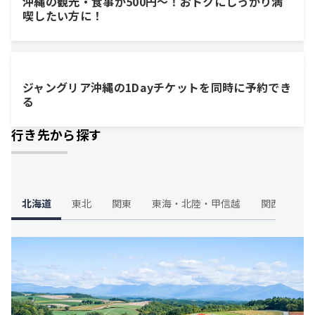
沖縄の観光・食事が500円～！おトクにしっかり満
喫したい方に！
ジャングリア沖縄の1Dayチケットを同時に予約でき
る
行き先から探す
北海道
東北
関東
東海・北陸・甲信越
関西
中