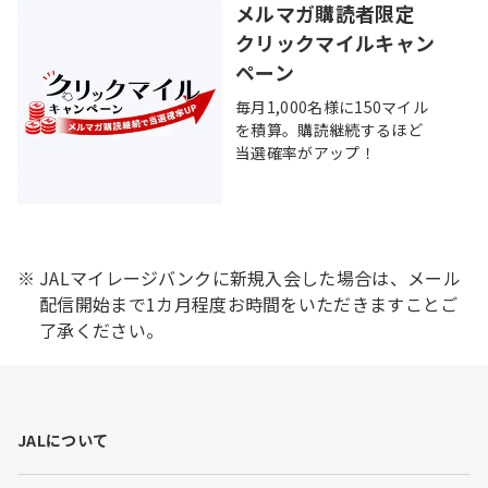
メルマガ購読者限定
クリックマイルキャン
ペーン
毎月1,000名様に150マイル
を積算。購読継続するほど
当選確率がアップ！
JALマイレージバンクに新規入会した場合は、メール
配信開始まで1カ月程度お時間をいただきますことご
了承ください。
F
JALについて
o
o