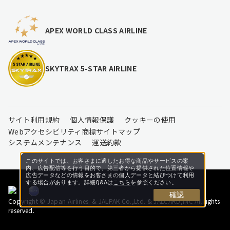
APEX WORLD CLASS AIRLINE
SKYTRAX 5-STAR AIRLINE
サイト利用規約
個人情報保護
クッキーの使用
Webアクセシビリティ
商標
サイトマップ
システムメンテナンス
運送約款
このサイトでは、お客さまに適したお得な商品やサービスの案
内、広告配信等を行う目的で、第三者から提供された位置情報や
広告データなどの情報をお客さまの個人データと結びつけて利用
する場合があります。詳細Q&Aは
こちら
を参照ください。
確認
Copyright © Japan Airlines. & JALPAK Co.,Ltd. & JALCARD,INC All rights
reserved.