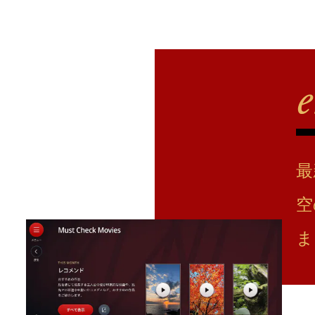
最
空
ま