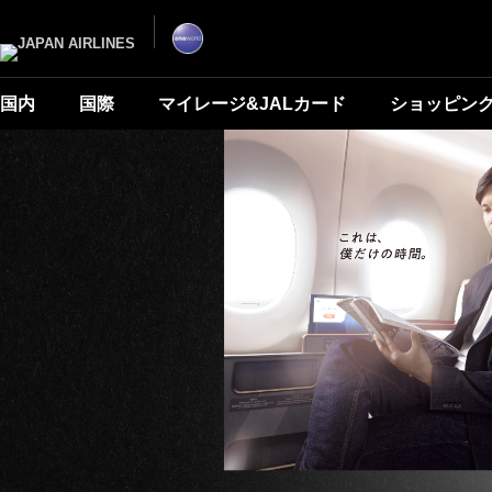
ナ
こ
ビ
こ
ゲ
か
ー
ら
シ
本
ョ
文
ン
で
国内
国際
マイレージ&JALカード
ショッピン
を
す
ス
キ
ッ
プ
し
て
本
文
へ
移
動
し
ま
す。