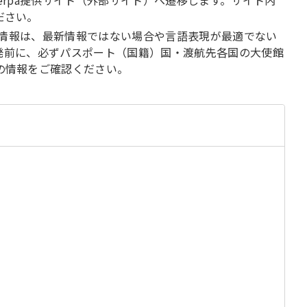
erpa提供サイト（外部サイト）へ遷移します。サイト内
ださい。
いる情報は、最新情報ではない場合や言語表現が最適でない
発前に、必ずパスポート（国籍）国・渡航先各国の大使館
の情報をご確認ください。
る
じ
閉