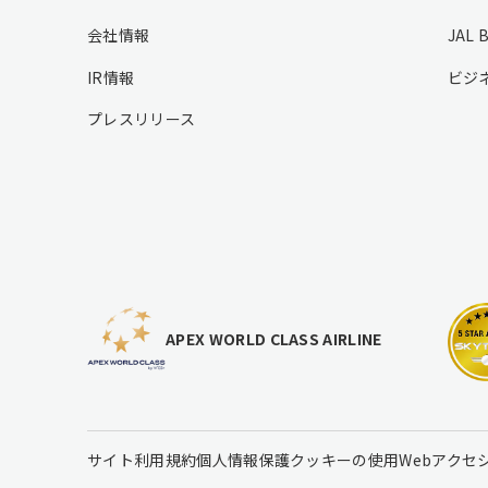
o
o
会社情報
JAL 
t
IR情報
ビジ
e
r
プレスリリース
l
i
n
k
s
APEX WORLD CLASS AIRLINE
サイト利用規約
個人情報保護
クッキーの使用
Webアクセ