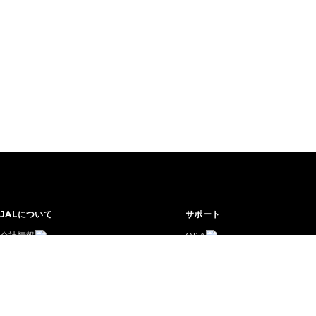
JALについて
サポート
会社情報
Q&A
IR情報
お手伝いを希望されるお客さまへ
プレスリリース
企業さま向けのプログラム
安全・安心
サイトマップ
サステナビリティ
システムメンテナンス