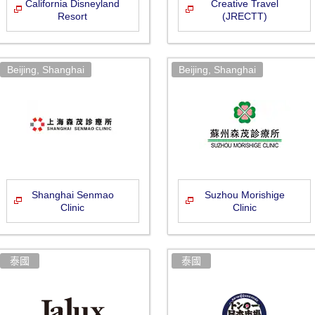
California Disneyland
Creative Travel
Resort
(JRECTT)
Shanghai Senmao
Suzhou Morishige
Clinic
Clinic