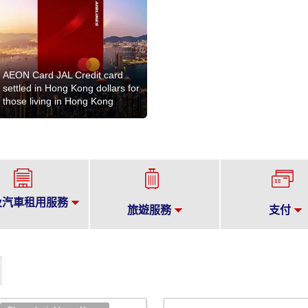
AEON Card JAL Credit card
settled in Hong Kong dollars for
those living in Hong Kong
及汽車租用服務
旅遊服務
支付