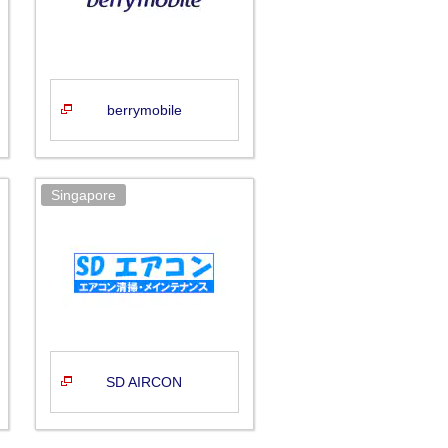
berrymobile
SD AIRCON