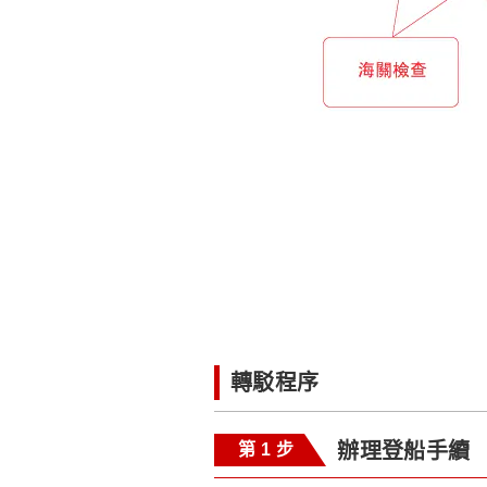
轉駁程序
辦理登船手續
第 1 步