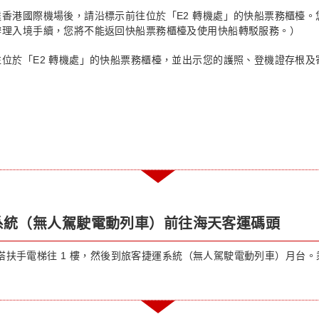
達香港國際機場後，請沿標示前往位於「E2 轉機處」的快船票務櫃檯
辦理入境手續，您將不能返回快船票務櫃檯及使用快船轉駁服務。）
往位於「E2 轉機處」的快船票務櫃檯，並出示您的護照、登機證存根
系統（無人駕駛電動列車）前往海天客運碼頭
搭扶手電梯往 1 樓，然後到旅客捷運系統（無人駕駛電動列車）月台