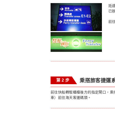
抵
已
前
乘搭旅客捷運
第 2 步
前往快船轉駁櫃檯後方的指定閘口，乘
車）前往海天客運碼頭。