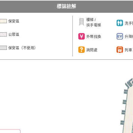
標誌註解
樓梯 /
保安區
洗手
扶手電梯
公眾區
外幣找換
升降
保安區（不使用）
詢問處
列車