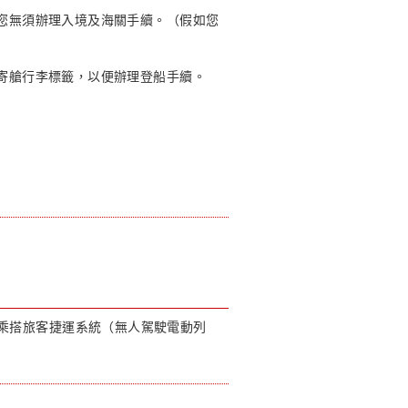
。您無須辦理入境及海關手續。（假如您
及寄艙行李標籤，以便辦理登船手續。
。乘搭旅客捷運系統（無人駕駛電動列