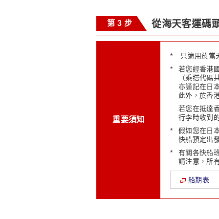
從海天客運碼
第 3 步
*
只適用於當
*
若您經香港
（乘搭代碼
亦謹記在日
此外，於香
若您在抵達
行李時收到
重要須知
*
假如您在日本
快船預定出發
*
有關各快船
請注意，所
船期表