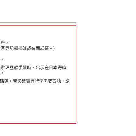
口岸。
旅客登記櫃檯確認有關詳情。）
據。
在辦理登船手續時，出示在日本寄艙
領。
運碼頭。若您確實有行李需要寄艙，請