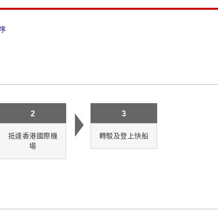
序
2
3
抵達香港國際機
轉駁及登上快船
場