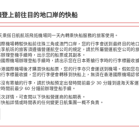
頭登上前往目的地口岸的快船
天乘搭日航航班飛抵機場同一天內轉乘快船服務的旅客使用。
國際機場轉駁快船前往珠三角或澳門口岸，您的行李會送到最終目的地
共享航班的旅客須遵循營運航空公司的規定，請於所屬營運航空公司的
本辦理登機手續時，出示您的船票或其副本。
港國際機場辦理登船手續時，請出示您在日本寄艙行李時的行李標籤收
香港國際機場後才購買快船船票，您的行李亦只會運送到機場。假如您
的行李標籤收據，您的行李便會轉移到快船上，無須在香港國際機場認
沒有寄艙的行李，請於快船預定出發時間前最少 30 分鐘到達海天客
時間前最少 60 分鐘前辦理登船手續。
班次詳情，可查閱以下快船營運商的船期表。
有快船詳情或時間表的任何變更日航集團一概不負責。