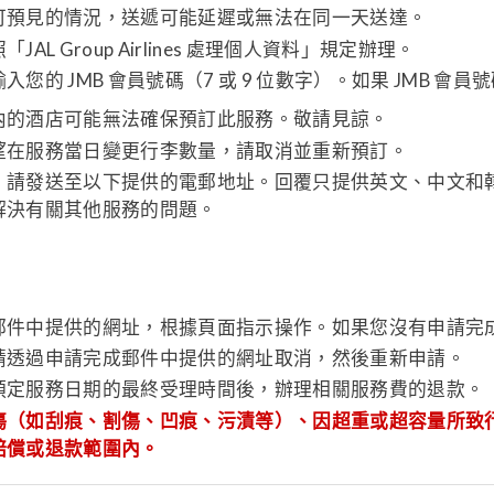
可預見的情況，送遞可能延遲或無法在同一天送達。
 Group Airlines 處理個人資料」規定辦理。
的 JMB 會員號碼（7 或 9 位數字）。如果 JMB 會
內的酒店可能無法確保預訂此服務。敬請見諒。
望在服務當日變更行李數量，請取消並重新預訂。
，請發送至以下提供的電郵地址。回覆只提供英文、中文和
解決有關其他服務的問題。
郵件中提供的網址，根據頁面指示操作。如果您沒有申請完
請透過申請完成郵件中提供的網址取消，然後重新申請。
預定服務日期的最終受理時間後，辦理相關服務費的退款。
傷（如刮痕、割傷、凹痕、污漬等）、因超重或超容量所致
賠償或退款範圍內。