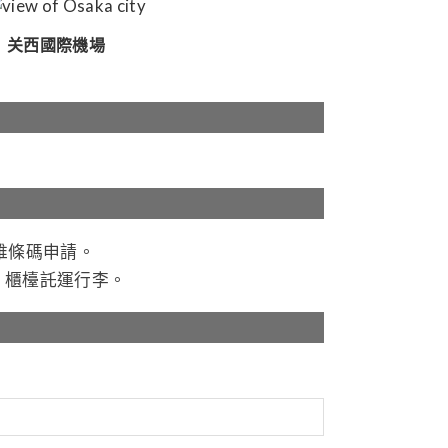
关西國際機場
二維條碼申請。
C 櫃檯託運行李。