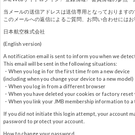
当メールの送信アドレスは送信専用となっておりますの
このメールへの返信によるご質問、お問い合わせにはお
日本航空株式会社
(English version)
A notification email is sent to inform you when we detec
This email will be sent in the following situations:
・When you log in for the first time from a new device
(including when you change your device to a new model)
・When you log in from a different browser
・When you have deleted your cookies or factory reset 
・When you link your JMB membership information to a 
If you did not initiate this login attempt, your accoun
password to protect your account.
How to change your password