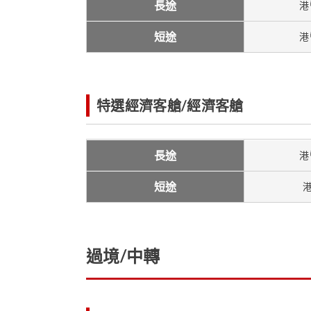
長途
港
短途
港
特選經濟客艙/經濟客艙
長途
港
短途
港
過境/中轉