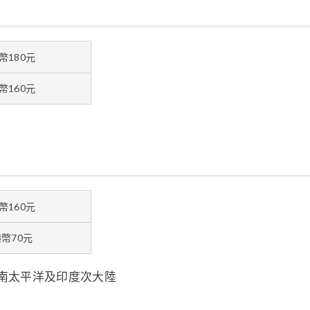
幣180元
幣160元
幣160元
幣70元
西南太平洋及印度次大陸