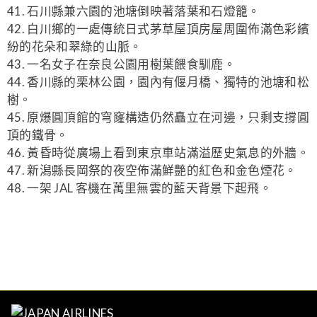
41. 石川縣兼六園的池塘倒映著落葉和石燈籠。
42. 白川鄉的一處傳統日式茅草屋頂房屋周圍佈滿色彩繽
紛的花朵和翠綠的山脈。
43. 一名女子在奈良公園用樹葉餵食馴鹿。
44. 香川縣的栗林公園，園內有偃月橋、獨特的池塘和松
樹。
45. 原爆圓頂館的穹窿構造仍然矗立在河邊，只剩支撐圓
頂的鐵骨。
46. 黃昏時從廣場上看到東京車站滿溢歷史氣息的外牆。
47. 新潟縣長岡祭的夜空佈滿鮮艷的紅色和金色煙花。
48. 一架 JAL 客機在萬里無雲的藍天背景下起飛。