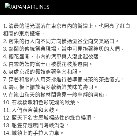
1. 清晨的陽光灑落在東京市內的街道上，也照亮了紅白
相間的東京鐵塔。
2. 密集的行人向不同方向橫過澀谷全向交叉路口。
3. 熱鬧的傳統祭典現場，當中可見抬著神輿的人們。
4. 櫻花盛開，市內的汽車與人潮此起彼落。
5. 白雪皚皚的富士山被櫻花枝葉包圍。
6. 身處京都的舞妓穿著全套和服。
7. 穿著和服的人用茶拂進行著準備抹茶的茶道儀式。
8. 壽司板上擺放著多款新鮮美味的壽司。
9. 在嵐山秋天的樹林間瞥見一艘寧靜的河船。
10. 石橋橋墩和色彩斑爛的秋葉。
11. 人們表演著和太鼓。
12. 藍天下名古屋城標誌性的綠色樓頂。
13. 船隻穿越鳴門海峽渦潮。
14. 城鎮上的手拉人力車。