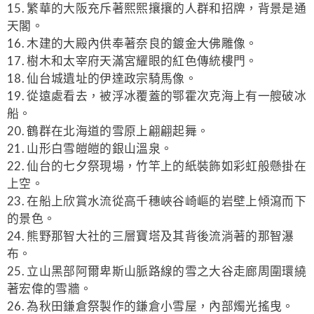
15. 繁華的大阪充斥著熙熙攘攘的人群和招牌，背景是通
天閣。
16. 木建的大殿內供奉著奈良的鍍金大佛雕像。
17. 樹木和太宰府天滿宮耀眼的紅色傳統樓門。
18. 仙台城遺址的伊達政宗騎馬像。
19. 從遠處看去，被浮冰覆蓋的鄂霍次克海上有一艘破冰
船。
20. 鶴群在北海道的雪原上翩翩起舞。
21. 山形白雪皚皚的銀山溫泉。
22. 仙台的七夕祭現場，竹竿上的紙裝飾如彩虹般懸掛在
上空。
23. 在船上欣賞水流從高千穗峽谷崎嶇的岩壁上傾瀉而下
的景色。
24. 熊野那智大社的三層寶塔及其背後流淌著的那智瀑
布。
25. 立山黑部阿爾卑斯山脈路線的雪之大谷走廊周圍環繞
著宏偉的雪牆。
26. 為秋田鎌倉祭製作的鎌倉小雪屋，內部燭光搖曳。