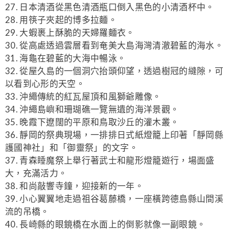
27. 日本清酒從黑色清酒瓶口倒入黑色的小清酒杯中。
28. 用筷子夾起的博多拉麵。
29. 大蝦裹上酥脆的天婦羅麵衣。
30. 從高處透過雲層看到奄美大島海灣清澈碧藍的海水。
31. 海龜在碧藍的大海中暢泳。
32. 從屋久島的一個洞穴抬頭仰望，透過樹冠的縫隙，可
以看到心形的天空。
33. 沖繩傳統的紅瓦屋頂和風獅爺雕像。
34. 沖繩島嶼和珊瑚礁一覽無遺的海洋景觀。
35. 晚霞下遼闊的平原和鳥取沙丘的灌木叢。
36. 靜岡的祭典現場，一排排日式紙燈籠上印著「靜岡縣
護國神社」和「御靈祭」的文字。
37. 青森睡魔祭上舉行著武士和龍形燈籠遊行，場面盛
大，充滿活力。
38. 和尚敲響寺鐘，迎接新的一年。
39. 小心翼翼地走過祖谷葛藤橋，一座橫跨德島縣山間溪
流的吊橋。
40. 長崎縣的眼鏡橋在水面上的倒影就像一副眼鏡。