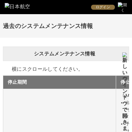
ログイン
過去のシステムメンテナンス情報
システムメンテナンス情報
横にスクロールしてください。
停止期間
停止
〔JA
出
*
〔メ
予
*