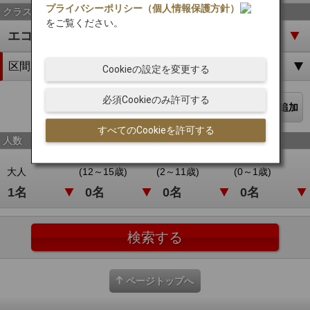
プライバシーポリシー（個人情報保護方針）
クラス
をご覧ください。
区間2
Cookieの設定を変更する
必須Cookieのみ許可する
最終区間解除
区間追加
すべてのCookieを許可する
人数
ユース
小児
幼児
大人
(12～15歳)
(2～11歳)
(0～1歳)
ページトップへ