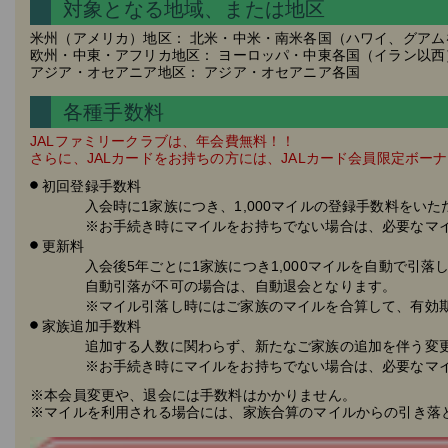
対象となる地域、または地区
米州（アメリカ）地区： 北米・中米・南米各国（ハワイ、グアム
欧州・中東・アフリカ地区： ヨーロッパ・中東各国（イラン以西
アジア・オセアニア地区： アジア・オセアニア各国
各種手数料
JALファミリークラブは、年会費無料！！
さらに、JALカードをお持ちの方には、JALカード会員限定ボー
初回登録手数料
入会時に1家族につき、1,000マイルの登録手数料をいた
※お手続き時にマイルをお持ちでない場合は、必要なマイル
更新料
入会後5年ごとに1家族につき1,000マイルを自動で引落
自動引落が不可の場合は、自動退会となります。
※マイル引落し時にはご家族のマイルを合算して、有効期
家族追加手数料
追加する人数に関わらず、新たなご家族の追加を伴う変更に、
※お手続き時にマイルをお持ちでない場合は、必要なマイル
※本会員変更や、退会には手数料はかかりません。
※マイルを利用される場合には、家族合算のマイルからの引き落