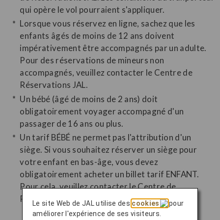
qui opère le vol pourraient s'appliquer.
Lorsque vous réservez en ligne, sachez que les
enfants âgés de moins de 12 ans doivent
impérativement être accompagnés par un adulte.
Pour des réservations de mineurs non
accompagnés, veuillez contacter le Centre de
Réservations JAL.
Un bébé (âgé de moins de 2 ans) doit
obligatoirement voyager accompagné d'un
passager de 16 ans ou plus.
Un tarif BÉBÉ ne permet pas l'attribution d'un
siège. Si vous souhaitez réserver un siège pour
votre enfant en bas-âge, vous devez
obligatoirement acheter un billet tarif ENFANT.
Pour cela, veuillez contacter le Centre de
Réservations JAL.
Le site Web de JAL utilise des
cookies
pour
améliorer l'expérience de ses visiteurs.