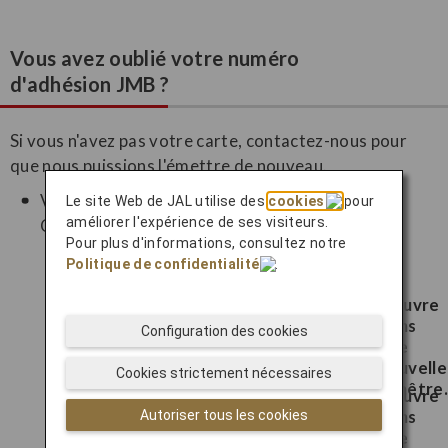
Vous avez oublié votre numéro
d'adhésion JMB ?
Si vous n'avez pas votre carte, contactez-nous pour
que nous puissions l'émettre de nouveau.
Vous n'avez pas votre carte JAL Mileage Bank ?
Le site Web de JAL utilise des
cookies
pour
améliorer l'expérience de ses visiteurs.
Contactez le centre JAL Mileage Bank.
Pour plus d'informations, consultez notre
Politique de confidentialité
.
Pour les membres vivant au Japon
(disponible en anglais uniquement)
Configuration des cookies
Pour les membres vivant en dehors du
Japon (disponible en anglais
Cookies strictement nécessaires
uniquement)
Autoriser tous les cookies