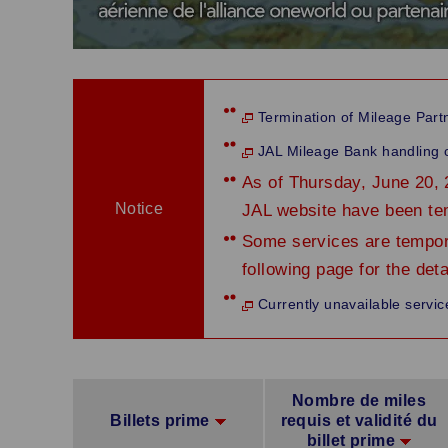
Termination of Mileage Part
JAL Mileage Bank handling o
As of Thursday, June 20, 
Notice
JAL website have been te
Some services are tempora
following page for the deta
Currently unavailable servic
Nombre de miles
Billets prime
requis et validité du
billet prime