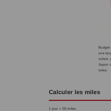
Budget 
une lar
volant,
Japon o
miles.
Calculer les miles
1 jour = 50 miles.