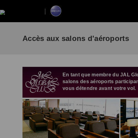
Accès aux salons d'aéroports
En tant que membre du JAL Glo
salons des aéroports participan
vous détendre avant votre vol.