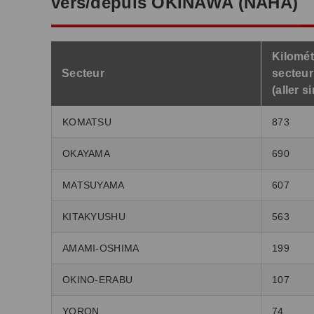
vers/depuis OKINAWA (NAHA)
Kilomét
Secteur
secteur
(aller s
KOMATSU
873
OKAYAMA
690
MATSUYAMA
607
KITAKYUSHU
563
AMAMI-OSHIMA
199
OKINO-ERABU
107
YORON
74