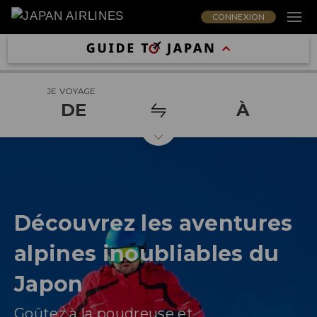
CONNEXION
JE VOYAGE
DE
À
Découvrez les aventures
alpines inoubliables du
Japon
Goûtez à la poudreuse et