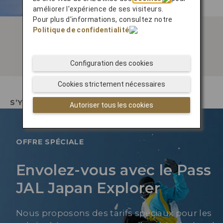
Famous Ski Resort
améliorer l'expérience de ses visiteurs.
Pour plus d'informations, consultez notre
Politique de confidentialité
.
Configuration des cookies
Cookies strictement nécessaires
S’Y RENDRE
Autoriser tous les cookies
OFFRE SPÉCIALE
Envolez-vous avec le Pass
JAL Japan Explorer
Nous proposons des tarifs spéciaux pour les