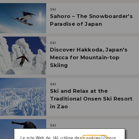
SKI
Sahoro – The Snowboarder's
Paradise of Japan
SKI
Discover Hakkoda, Japan's
Mecca for Mountain-top
Skiing
SKI
Ski and Relax at the
Traditional Onsen Ski Resort
in Zao
SKI
Ski Niseko, Japan's Most
Le site Web de JAL utilise des
cookies
pour