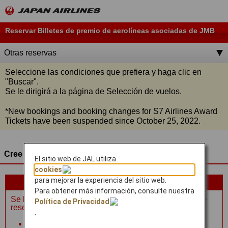
Reservar Billetes de premio de aerolíneas asociadas de JMB
Otras reservas
Seleccione las condiciones que prefiera y haga clic en
"
Buscar
".
Se le dirigirá a la página de Selección de vuelos.
*
New bookings and booking changes for S7 Airlines Award
Tickets have been suspended since October 25, 2022.
Cree su propio viaje
El sitio web de JAL utiliza
cookies
para mejorar la experiencia del sitio web.
Revise la siguiente información.
Para obtener más información, consulte nuestra
Se ha producido un error al conectar con el sistema de
Política de Privacidad
reservas. Razones posibles:
.
Han pasado más de 10 minutos desde la última