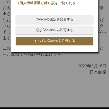
いたしました。
（個人情報保護方針）
をご覧ください。
お客さまのカード精算金額は、今後カード会社側で修
正されます。
Cookieの設定を変更する
なお、お客さまのカード精算に関してはご利用いただ
いたカード発行会社側での締め切り日、データ処理タ
必須Cookieのみ許可する
イミングによって2か月程度時期が異なる場合もござい
ます。
すべてのCookieを許可する
この度は、お客さまにご迷惑をおかけいたしますこと
を、重ねてお詫び申し上げます。
2023年3月16日
日本航空