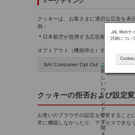
マーケティング
クッキーは、お客さまに適切な広告を表
例：
JAL We
日本航空が提携する広告配信サービス
詳細につい
オプトアウト（機能停止）することによ
Cook
NAI Consumer Opt Out
クッキーの拒否および設定変
お使いのブラウザの設定を変更することに
常に機能しなかったり、アクセスできな