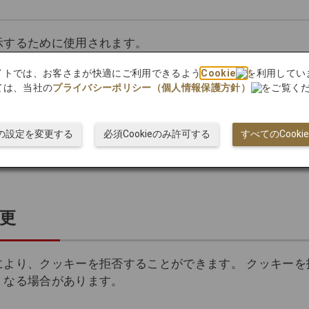
示するために使用されます。
bサイトでは、お客さまが快適にご利用できるよう
Cookie
を利用してい
提供会社が適切な広告を表示し、その効果を追跡するため
ては、当社の
プライバシーポリシー（個人情報保護方針）
をご覧く
りこの種の広告の配信を完全に停止するには、以下のサイ
ieの設定を変更する
必須Cookieのみ許可する
すべてのCook
更
より、クッキーを拒否することができます。 クッキーを
くなる場合があります。