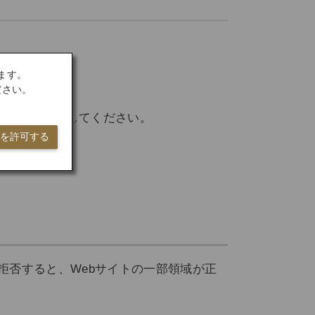
ます。
。
ださい。
トにアクセスしてください。
ieを許可する
拒否すると、Webサイトの一部領域が正