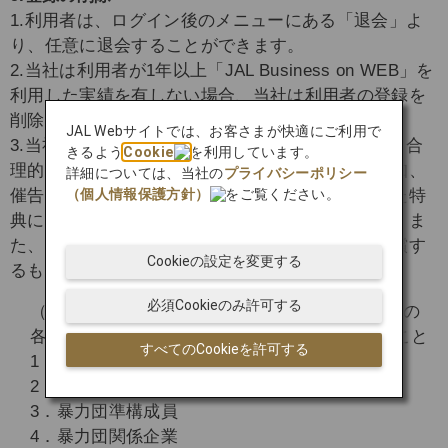
1.利用者は、ログイン後のメニューにある「退会」よ
り、任意に退会することができます。
2.当社は利用者が1年以上「JAL Business on WEB」を
利用した実績を有しない場合、当社は利用者の登録を
削除することができます。
JAL Webサイトでは、お客さまが快適にご利用で
3.当社は、利用者が次のいずれかに違反していると合
きるよう
Cookie
を利用しています。
理的に判断した場合は、利用者に対して何らの通知、
詳細については、当社の
プライバシーポリシー
催告を要せず、直ちに、登録の削除および獲得した特
（個人情報保護方針）
をご覧ください。
典に関する権利の取り消しを行うことができます。ま
た、これにより損害が生じた場合は、利用者が賠償す
Cookieの設定を変更する
るものとします。
必須Cookieのみ許可する
（1）利用者は、現在または将来にわたって、次の
各項目の反社会的勢力のいずれにも該当しないこと
すべてのCookieを許可する
1．暴力団
2．暴力団員
3．暴力団準構成員
4．暴力団関係企業