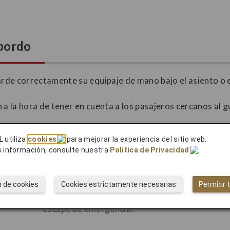
 bordo
rde correctamente su equipaje de mano bajo el asiento o
 la hora de tener en cuenta a los pasajeros cercanos al g
Impedir el escape de emergencia
L utiliza
cookies
para mejorar la experiencia del sitio web.
 información, consulte nuestra
Política de Privacidad
.
Los contenidos pueden esparcirse
frente a las salidas de emergencia y
n de cookies
Cookies estrictamente necesarias
Permitir 
los pasillos, lo que impediría el
escape de emergencia.