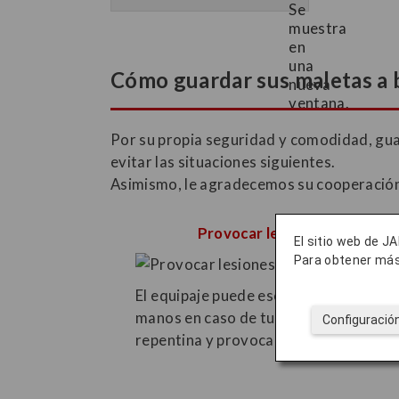
Cómo guardar sus maletas a
Por su propia seguridad y comodidad, gua
evitar las situaciones siguientes.
Asimismo, le agradecemos su cooperación a
Provocar lesiones
El sitio web de JA
Para obtener más
El equipaje puede escaparse de las
manos en caso de turbulencia
Configuració
repentina y provocar lesiones.