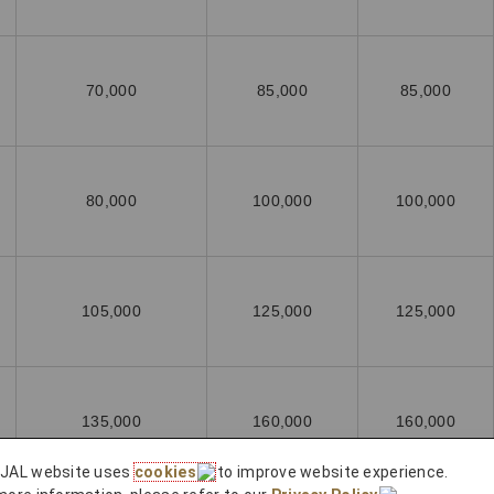
70,000
85,000
85,000
80,000
100,000
100,000
105,000
125,000
125,000
135,000
160,000
160,000
 JAL website uses
cookies
to improve website experience.