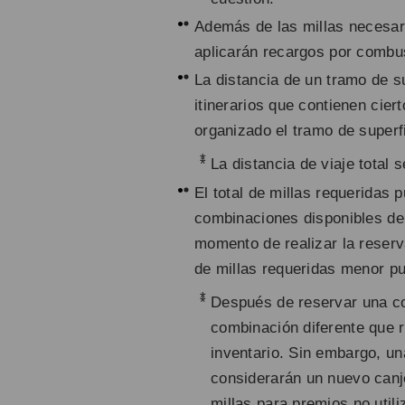
Además de las millas necesari
aplicarán recargos por combus
La distancia de un tramo de su
itinerarios que contienen cie
organizado el tramo de superfi
*
La distancia de viaje total 
El total de millas requeridas
combinaciones disponibles de p
momento de realizar la reserv
de millas requeridas menor pu
*
Después de reservar una co
combinación diferente que r
inventario. Sin embargo, un
considerarán un nuevo canje
millas para premios no utili