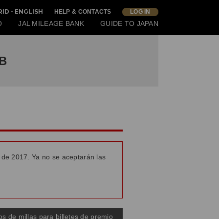
ID - ENGLISH
HELP & CONTACTS
LOG IN
O
JAL MILEAGE BANK
GUIDE TO JAPAN
MB
e de 2017. Ya no se aceptarán las
s de millas para billetes de premio