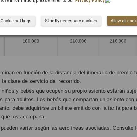
more information, please refer to our
Privacy Policy
.
160,000
190,000
190,000
Cookie settings
Strictly necessary cookies
Allow all cook
180,000
210,000
210,000
minan en función de la distancia del itinerario de premio to
 la clase de servicio del recorrido.
s niños y bebés que ocupen su propio asiento estarán suj
os para adultos. Los bebés que compartan un asiento con 
tanto, debe adquirirse un billete emitido con la tarifa par
to que los acompaña.
pueden variar según las aerolíneas asociadas. Consulte lo