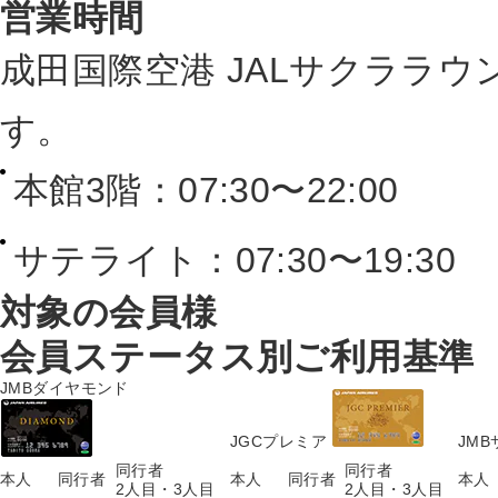
営業時間
成田国際空港 JALサクララ
す。
本館3階：07:30〜22:00
サテライト：07:30〜19:30
対象の会員様
会員ステータス別ご利用基準
JMBダイヤモンド
JGCプレミア
JM
同行者
同行者
本人
同行者
本人
同行者
本人
2人目・3人目
2人目・3人目