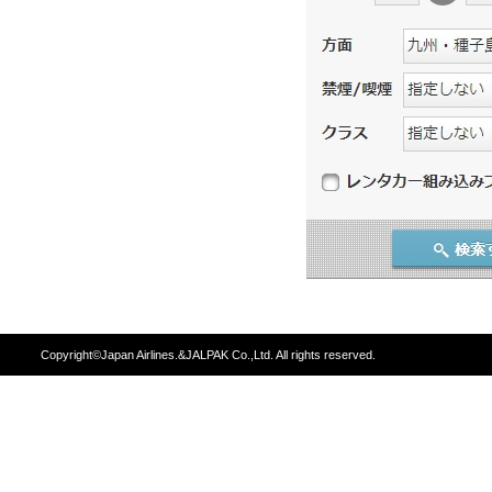
Copyright©Japan Airlines.&JALPAK Co.,Ltd. All rights reserved.