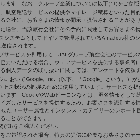
します。なお、グループ企業については以下(*1)をご参
ど、航空運送サービスの提供やマイレージ積算といった目
する会社に、お客さまの情報が開示・提供されることがあ
れた場合、当該旅行会社にその予約に関連してお客さまの
スシステムとしてドイツで管理されているAmadeus社
ーに送信されます。
ェブサービスを利用して、JALグループ航空会社のサービ
ご協力いただける場合、ウェブサービスを提供する事業者
ける個人データの取り扱いに関しては、アンケートを依頼
おいてGoogle, Inc.（以下、「Google」という
ページのアクセス状況の把握のために使用しています。サービスを提
ます。CookieやWebビーコンなどは、匿名情報とし
マイズしたサービスを提供するため、お客さまを識別する
対応させたユーザー属性とインタレストカテゴリーのレポー
することができます。
)(*3)をご確認ください。
どをご希望される場合、特典の提供に必要なお客さまのデ