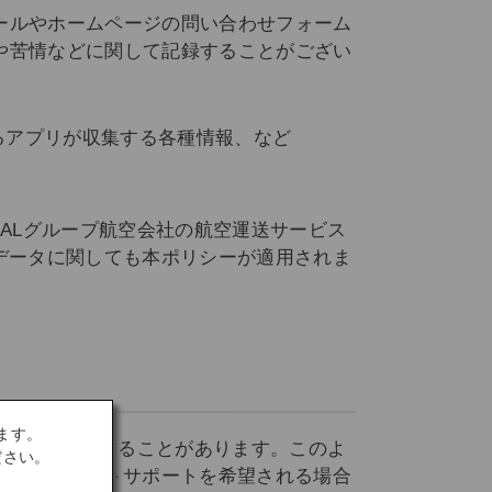
ールやホームページの問い合わせフォーム
や苦情などに関して記録することがござい
するアプリが収集する各種情報、など
ALグループ航空会社の航空運送サービス
データに関しても本ポリシーが適用されま
ます。
を取得・利用することがあります。このよ
ださい。
リティ・ゲストサポートを希望される場合