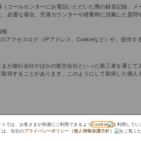
録（コールセンターにお電話いただいた際の録音記録、メ
た、必要な場合、空港カウンターや搭乗時に頂戴した質問
情報
のアクセスログ（IPアドレス、Cookieなど）や、提供
まが旅行会社やほかの航空会社といった第三者を通じてJ
て取得することがあります。このようにして取得した個人
bサイトでは、お客さまが快適にご利用できるよう
Cookie
を利用してい
ビスの提供に際して、お客さまに関する機微な個人データ
ては、当社の
プライバシーポリシー（個人情報保護方針）
をご覧く
お客さまが航空運送サービスを利用される際に、プライオ