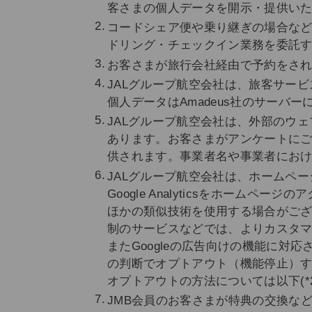
客さまの個人データを開示・提供いた
コードシェア便や乗り継ぎの場合な
ドリング・チェックイン業務を委託
お客さまが旅行会社経由で予約をさ
JALグループ航空会社は、旅客サービ
個人データはAmadeus社のサーバ
JALグループ航空会社は、外部のウ
あります。お客さまがアンケートに
供されます。事業者名や事業者にお
JALグループ航空会社は、ホームページに
Google Analyticsをホーム
ほかの類似技術を使用する場合がござい
制のサービスなどでは、よりカスタ
またGoogleの広告向けの機能に
の判断でオプトアウト（機能停止）
オプトアウトの方法については以下(*2
JMB会員のお客さまが特典の交換な