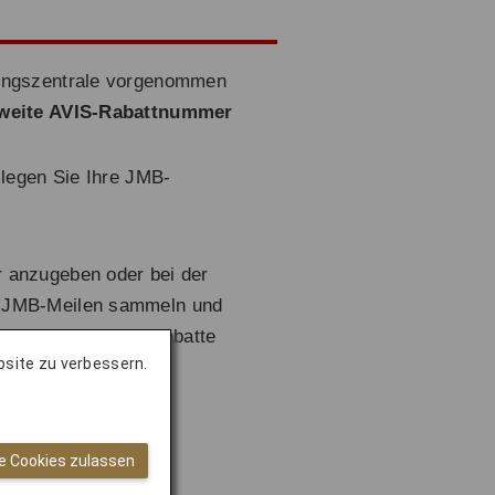
rungszentrale vorgenommen
tweite AVIS-Rabattnummer
 legen Sie Ihre JMB-
r anzugeben oder bei der
ne JMB-Meilen sammeln und
typen keine Sonderrabatte
bsite zu verbessern.
le Cookies zulassen