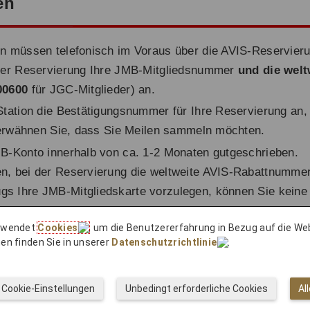
en
n müssen telefonisch im Voraus über die AVIS-Reservie
der Reservierung Ihre JMB-Mitgliedsnummer
und die wel
00600
für JGC-Mitglieder) an.
tation die Bestätigungsnummer für Ihre Reservierung an,
 erwähnen Sie, dass Sie Meilen sammeln möchten.
B-Konto innerhalb von ca. 1-2 Monaten gutgeschrieben.
en, bei der Reservierung die weltweite AVIS-Rabattnumme
gs Ihre JMB-Mitgliedskarte vorzulegen, können Sie kei
rhalten. Bitte beachten Sie, dass für bestimmte Fahrzeug
erwendet
Cookies
, um die Benutzererfahrung in Bezug auf die We
en finden Sie in unserer
Datenschutzrichtlinie
.
Cookie-Einstellungen
Unbedingt erforderliche Cookies
Al