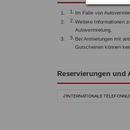
Im Falle von Autovermie
Weitere Informationen z
Autovermietung.
Bei Anmietungen mit an
Gutscheinen können kei
Reservierungen und 
INTERNATIONALE TELEFONNUMMER
Wird in einem neuen Fenster geöffnet