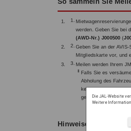
So sammeln Sie Meil
Mietwagenreservierunge
werden. Geben Sie bei 
(AWD-Nr.) J000500
(
J0
Geben Sie an der AVIS-S
Mitgliedskarte vor, und
Meilen werden Ihrem JM
*
Falls Sie es versäum
Abholung des Fahrzeu
keinen Sonderrabatt e
Die JAL-Website v
gelten.
Weitere Information
Hinweise