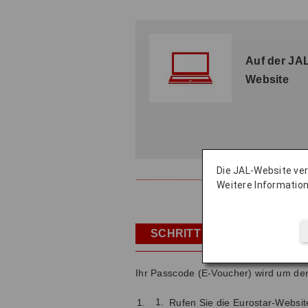
Auf der JA
Website
Die JAL-Website v
Weitere Information
Prämie ei
SCHRITT 2
Ihr Passcode (E-Voucher) wird um den
Rufen Sie die Eurostar-Websit