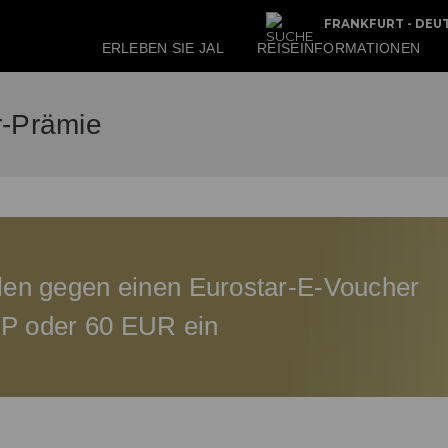
FRANKFURT - DEU
ERLEBEN SIE JAL
REISEINFORMATIONEN
r-Prämie
ilen gegen einen Eurostar-E-Voucher
P oder 60 EUR ein