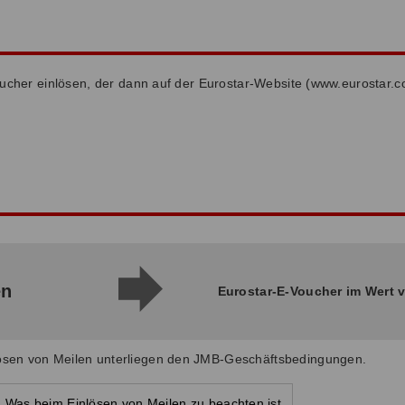
oucher einlösen, der dann auf der Eurostar-Website (www.eurostar.c
en
Eurostar-E-Voucher im Wert 
lösen von Meilen unterliegen den JMB-Geschäftsbedingungen.
Was beim Einlösen von Meilen zu beachten ist