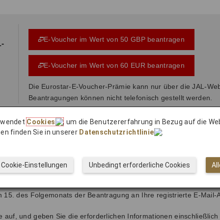
E-Voucher im Wert von 50 GBP beantragen
L-
Diese
Seite wird in einem
E-Voucher im Wert von 60 EUR beantragen
neuen Fenster
Diese
geöffnet.
Seite wird in einem
Die Eurostar-E-Voucher-Prämie kann nur über die JAL-Web
neuen Fenster
Beantragungen können nicht telefonisch gestellt werden.
geöffnet.
erwendet
Cookies
, um die Benutzererfahrung in Bezug auf die We
en finden Sie in unserer
Datenschutzrichtlinie
.
nlösen
Cookie-Einstellungen
Unbedingt erforderliche Cookies
Al
 15. des Folgemonats der Beantragung an Ihre registrierte E-Mail-
e auf, und geben Sie die erforderlichen Informationen einschließli