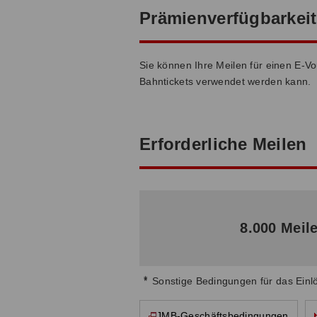
Prämienverfügbarkeit
Sie können Ihre Meilen für einen E-V
Bahntickets verwendet werden kann.
Erforderliche Meilen
8.000 Meil
*
Sonstige Bedingungen für das Ein
JMB-Geschäftsbedingungen
Diese Seite wird in einem neuen Fenster geöffnet.