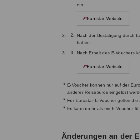
ein.
Eurostar-Website
Diese Seite wird in einem neuen Fenster geöffnet.
Nach der Bestätigung durch Eu
haben.
Nach Erhalt des E-Vouchers k
Eurostar-Website
Diese Seite wird in einem neuen Fenster geöffnet.
*
E-Voucher können nur auf der Euros
anderer Reisebüros eingelöst werd
*
Für Eurostar-E-Voucher gelten die
*
Es kann mehr als ein E-Voucher fü
Änderungen an der E