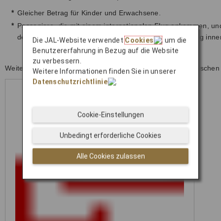
*
Gleicher Betrag für Kinder und Erwachsene.
*
Passagiere, die mit einem internationalen Flug ankommen, und a
der Tourismussteuer befreit, sofern sie den Anschlussflug inn
Die JAL-Website verwendet
Cookies
, um die
Benutzererfahrung in Bezug auf die Website
zu verbessern.
Weitere Informationen finden Sie auf der Website der japanische
Weitere Informationen finden Sie in unserer
Datenschutzrichtlinie
.
Cookie-Einstellungen
Unbedingt erforderliche Cookies
Alle Cookies zulassen