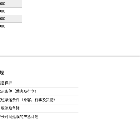
000
000
000
000
规
信息保护
承运条件（乘客及行李）
航班承运条件（乘客，行李及货物）
、取消及备降
坪长时间延误的应急计划