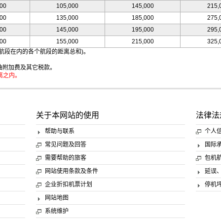
000
105,000
145,000
215,
000
135,000
185,000
275,
000
145,000
195,000
295,
000
155,000
215,000
325,
航段在内的各个航段的距离总和)。
油附加费及其它税款。
离之内。
关于本网站的使用
法律法
帮助与联系
个人
常见问题及回答
国际
需要帮助的旅客
包机
网站使用条款及条件
延误
企业折扣机票计划
停机
网站地图
系统维护