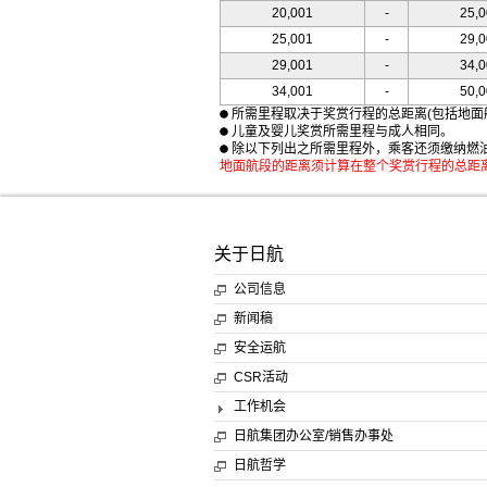
20,001
-
25,
25,001
-
29,
29,001
-
34,
34,001
-
50,
所需里程取决于奖赏行程的总距离(包括地面
儿童及婴儿奖赏所需里程与成人相同。
除以下列出之所需里程外，乘客还须缴纳燃
地面航段的距离须计算在整个奖赏行程的总距
关于日航
公司信息
新闻稿
安全运航
CSR活动
工作机会
日航集团办公室/销售办事处
日航哲学