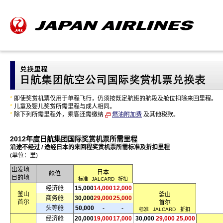
*
即使奖赏机票仅用于单程飞行，仍须按既定航班的航段及舱位扣除来回里程。
*
儿童及婴儿奖赏所需里程与成人相同。
*
除下列所需里程外，乘客还需缴纳
燃油附加费
及其他税款。
2012年度日航集团国际奖赏机票所需里程
沿途不经过 / 途经日本的来回程奖赏机票所需标准及折扣里程
(单位：里)
出发地
日本
舱位
目的地
标准
JALCARD
折扣
经济舱
15,000
14,000
12,000
釜山
釜山
商务舱
30,000
29,000
25,000
首尔
首尔
头等舱
50,000
-
-
标准
JALCARD
折扣
经济舱
20,000
19,000
17,000
30,000
29,000
25,000