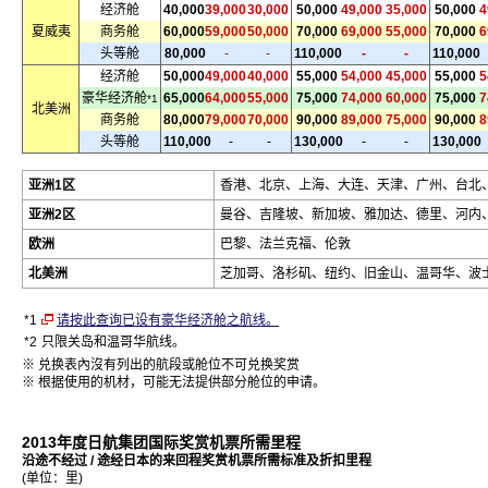
经济舱
40,000
39,000
30,000
50,000
49,000
35,000
50,000
4
夏威夷
商务舱
60,000
59,000
50,000
70,000
69,000
55,000
70,000
6
头等舱
80,000
-
-
110,000
-
-
110,000
经济舱
50,000
49,000
40,000
55,000
54,000
45,000
55,000
5
豪华经济舱
65,000
64,000
55,000
75,000
74,000
60,000
75,000
7
*1
北美洲
商务舱
80,000
79,000
70,000
90,000
89,000
75,000
90,000
8
头等舱
110,000
-
-
130,000
-
-
130,000
亚洲1区
香港、北京、上海、大连、天津、广州、台北
亚洲2区
曼谷、吉隆坡、新加坡、雅加达、德里、河内
欧洲
巴黎、法兰克福、伦敦
北美洲
芝加哥、洛杉矶、纽约、旧金山、温哥华、波士顿、
*1
请按此查询已设有豪华经济舱之航线。
*2
只限关岛和温哥华航线。
※ 兑换表內沒有列出的航段或舱位不可兑换奖赏
※ 根据使用的机材，可能无法提供部分舱位的申请。
2013年度日航集团国际奖赏机票所需里程
沿途不经过 / 途经日本的来回程奖赏机票所需标准及折扣里程
(单位：里)