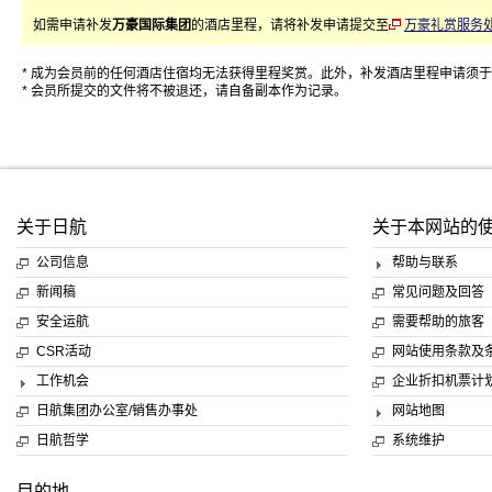
如需申请补发
万豪国际集团
的酒店里程，请将补发申请提交至
万豪礼赏服务
* 成为会员前的任何酒店住宿均无法获得里程奖赏。此外，补发酒店里程申请须
* 会员所提交的文件将不被退还，请自备副本作为记录。
关于日航
关于本网站的
公司信息
帮助与联系
新闻稿
常见问题及回答
安全运航
需要帮助的旅客
CSR活动
网站使用条款及
工作机会
企业折扣机票计
日航集团办公室/销售办事处
网站地图
日航哲学
系统维护
目的地