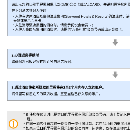
请出示您的日航里程累积俱乐部(JMB)会员卡或JALCARD，并说明需将
在下列酒店登记入住时:
・入住喜达屋酒店及度假酒店集团(Starwood Hotels & Resorts)的酒店时，请提
号码或出示会员卡；
・入住洲际酒店集团的酒店时，请出示优悦会会员卡；
・入住万豪国际集团的酒店时，请提供“万豪礼赏”会员号码或出示会员卡。
2.办理退房手续时
请确保您已收好写有您姓名的酒店收据。
3.通过酒店住宿所赚取的里程将在2至3个月内存入您的账户。
请保留写有您姓名的酒店收据，直至里程已存入您的账户。
* 即使您在预订时已提供日航里程累积俱乐部会员号码，请于登记入
程。
* 在同一酒店住宿超过一晚只作一次住宿计算。若在24小时内退房并
* 如果两位日航里程累积俱乐部的会员同住一间客房，仅在酒店收据