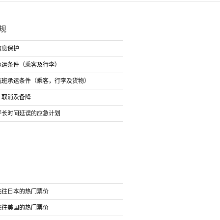
规
信息保护
承运条件（乘客及行李）
航班承运条件（乘客，行李及货物）
、取消及备降
坪长时间延误的应急计划
飞往日本的热门票价
飞往美国的热门票价