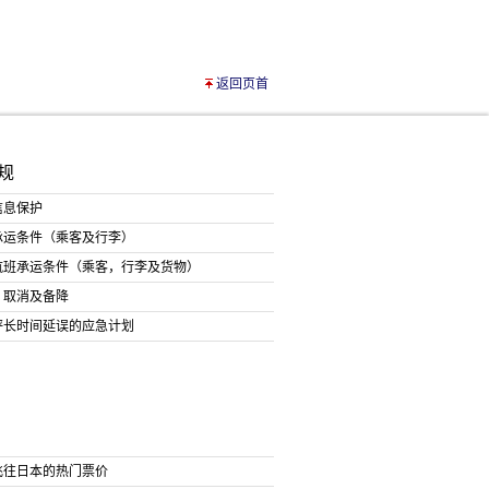
返回页首
规
信息保护
承运条件（乘客及行李）
航班承运条件（乘客，行李及货物）
、取消及备降
坪长时间延误的应急计划
飞往日本的热门票价