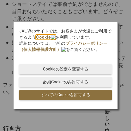
ショートステイでは事前予約ができませんので、
当日お待ちいただくこともございます。どうぞご
了承ください。
ご提示いただいた搭乗券は、その場で回収させて
JAL Webサイトでは、お客さまが快適にご利用で
いただきます。
きるよう
Cookie
を利用しています。
搭乗券をご提示いただけない場合には、ご利用い
詳細については、当社の
プライバシーポリシー
（個人情報保護方針）
をご覧ください。
ただけませんので、あらかじめご了承ください。
3時間以上のご利用の場合は、通常のショートステ
イ料金として1時間あたり1,000円（税込）の延長
Cookieの設定を変更する
料金がかかります。
必須Cookieのみ許可する
ファーストクラスキャビンの詳細は以下をご覧くださ
い。
すべてのCookieを許可する
ファーストクラスキャビン
行き方