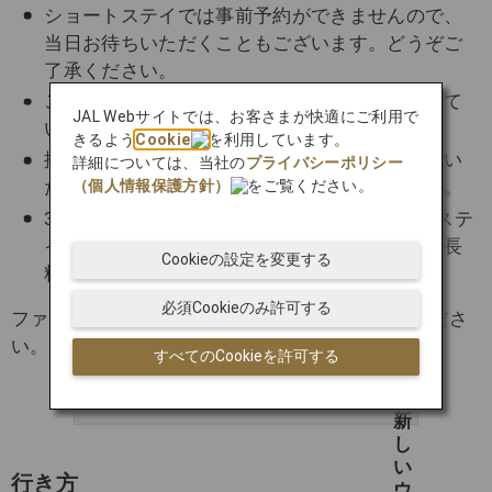
ショートステイでは事前予約ができませんので、
当日お待ちいただくこともございます。どうぞご
了承ください。
ご提示いただいた搭乗券は、その場で回収させて
JAL Webサイトでは、お客さまが快適にご利用で
いただきます。
きるよう
Cookie
を利用しています。
搭乗券をご提示いただけない場合には、ご利用い
詳細については、当社の
プライバシーポリシー
（個人情報保護方針）
をご覧ください。
ただけませんので、あらかじめご了承ください。
3時間以上のご利用の場合は、通常のショートステ
イ料金として1時間あたり1,000円（税込）の延長
Cookieの設定を変更する
料金がかかります。
必須Cookieのみ許可する
ファーストクラスキャビンの詳細は以下をご覧くださ
い。
すべてのCookieを許可する
ファーストクラスキャビン
行き方