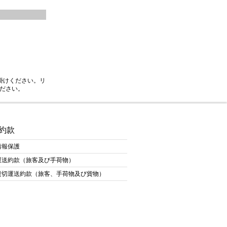
掛けください。リ
ださい。
約款
情報保護
運送約款（旅客及び手荷物）
貸切運送約款（旅客、手荷物及び貨物）