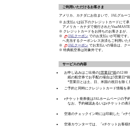
ご利用いただけるお客さま
アメリカ、カナダにお住まいで、JALグルー
※ お支払いは以下のクレジットカードにて承
アメリカ・カナダで発行されたVisa/MASTER/A
※ クレジットカードをお持ちのお客さまが
※
JALクーポン
でのお支払いが可能です。
へ充当するクーポンレス決済もご利用いた
※
JALクーポン
でお支払いの場合は、ク
※ 特典航空券は対象外です。
サービスの内容
お申し込みはご出発の
1営業日*前
の12:
紙の航空券でお手配の場合は5営業日*
*営業日とは土、日、米国の祝日を除く
ご予約と同時にクレジットカード情報を承
eチケット発券後はJALホームページの
なお、予約確認あるいはeチケットの表
空港のチェックイン時には印刷した「eチ
空港カウンターでは、「eチケットお客様