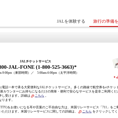
JALを体験する
旅行の準備
JALチケットサービス
800-JAL-FONE (1-800-525-3663)*
0am-9:00pm（東部時間）／ 5:00am-6:00pm（太平洋時間）
お電話一本で承る大変便利なJALチケットサービス。多くの路線で航空券をeチケッ
空港カウンターにお持ちになるだけの簡単・便利で安心なサービスを是非ご利用くだ
申し受けます。詳細は
こちら
。
なります。
TTY)をお使いになる耳や言葉のご不自由な方は、米国リレーサービス「711」をご
いただけます。米国リレーサービスに関しての詳細は、
こちら
をクリックしてく