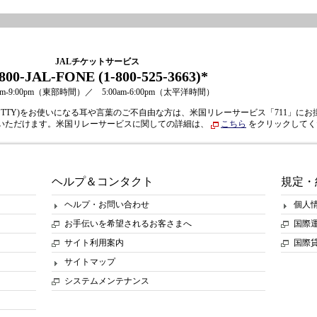
JALチケットサービス
-800-JAL-FONE (1-800-525-3663)*
0am-9:00pm（東部時間）／ 5:00am-6:00pm（太平洋時間）
TTY)をお使いになる耳や言葉のご不自由な方は、米国リレーサービス「711」にお
いただけます。米国リレーサービスに関しての詳細は、
こちら
をクリックしてく
ヘルプ＆コンタクト
規定・
ヘルプ・お問い合わせ
個人
お手伝いを希望されるお客さまへ
国際
サイト利用案内
国際
サイトマップ
システムメンテナンス