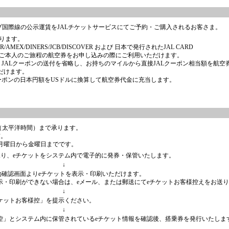
プ国際線の公示運賃をJALチケットサービスにてご予約・ご購入されるお客さま。
ります。
MEX/DINERS/JCB/DISCOVER および 日本で発行されたJAL CARD
、ご本人のご旅程の航空券をお申し込みの際にご利用いただけます。
JALクーポンの送付を省略し、お持ちのマイルから直接JALクーポン相当額を航空
だけます。
ーポンの日本円額をUSドルに換算して航空券代金に充当します。
00（太平洋時間）まで承ります。
前。
月曜日から金曜日までです。
り、eチケットをシステム内で電子的に発券・保管いたします。
↓
予約確認画面よりeチケットを表示・印刷いただけます。
示・印刷ができない場合は、eメール、または郵送にてeチケットお客様控えをお送
↓
ケットお客様控」を提示ください。
↓
控」とシステム内に保管されているeチケット情報を確認後、搭乗券を発行いたしま