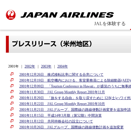
JALを体験する
2001年 |
2002年
|
2003年
|
2004年
2001年12月26日 株式移転比率に関する合意について
2001年12月19日 航空機内における、客室乗務員による除細動器(AE
2001年12月09日 「Tourism Conference in Hawaii」が盛況のうちに無
2001年11月30日 JAL Group Monthly Report 2001年11月
2001年11月29日 「旅をする自由」を取り戻すために 12/8(土)ハワイ州ホノルルにて
2001年11月22日 JAL Group Monthly Report 2001年10月
2001年11月21日 JALグループ、国際線の路線便数計画変更を追加申請
2001年11月15日 平成14年3月期（第52期）中間決算
2001年11月12日 共同持株会社の設立について
2001年10月26日 JALグループ、国際線の路線便数計画を追加変更