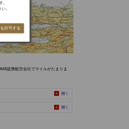
す。
さい。
ieを許可する
JMB提携航空会社でマイルがたまりま
開く
開く