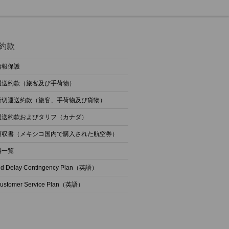
約款
情報保護
運送約款（旅客及び手荷物）
貸切運送約款（旅客、手荷物及び貨物）
運送約款およびタリフ（カナダ）
領収書（メキシコ国内で購入された航空券）
料一覧
nd Delay Contingency Plan（英語）
Customer Service Plan（英語）