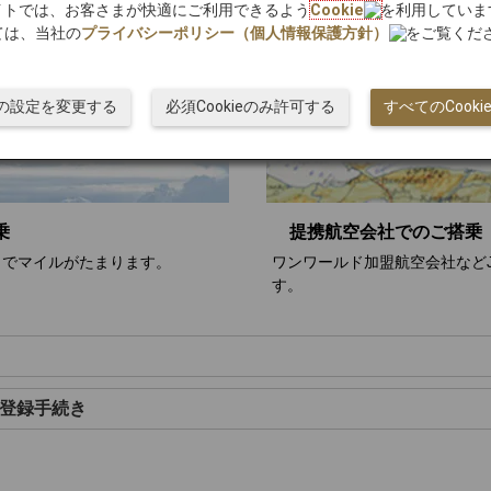
bサイトでは、お客さまが快適にご利用できるよう
Cookie
を利用していま
ては、当社の
プライバシーポリシー（個人情報保護方針）
をご覧くだ
ieの設定を変更する
必須Cookieのみ許可する
すべてのCook
乗
提携航空会社でのご搭乗
トでマイルがたまります。
ワンワールド加盟航空会社など
す。
登録手続き