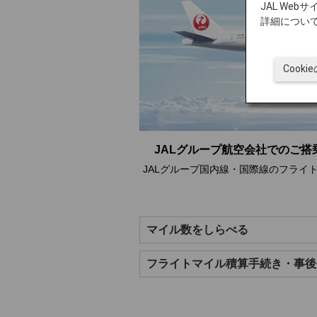
JAL We
詳細につい
Cook
JALグループ航空会社でのご搭
JALグループ国内線・国際線のフライ
マイル数をしらべる
フライトマイル積算手続き・事後