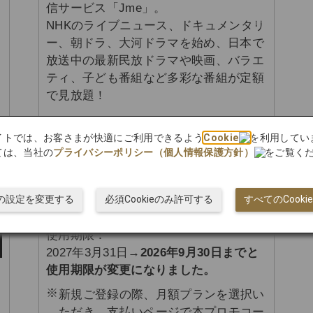
信サービス「Jme」。
NHKのライブニュース、ドキュメンタリ
ー、朝ドラ、大河ドラマを始め、日本で
放送中の最新民放ドラマや映画、バラエ
ティ、子ども番組など多彩な番組が定額
で見放題！
〔
JMB会員様特典〕
bサイトでは、お客さまが快適にご利用できるよう
Cookie
を利用してい
ウェブサイトからJmeに新規お申し込み
ては、当社の
プライバシーポリシー（個人情報保護方針）
をご覧く
いただくと、初月の視聴料が
US$0
！
ieの設定を変更する
JMB会員専用プロモーションコード：
必須Cookieのみ許可する
すべてのCook
JMB1M
使用期限：
2027年3月31日→
2026年9月30日までと
使用期限が変更になりました。
新規ご登録の際、月額プランを選択い
ただき、支払いページで本プロモコー