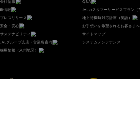
会社情報
Q&A
IR情報
JALカスタマーサービスプラン（
プレスリリース
地上待機時対応計画（英語）
安全・安心
お手伝いを希望されるお客さまへ
サステナビリティ
サイトマップ
JALグループ支店・営業所案内
システムメンテナンス
採用情報（米州地区）
APEX WORLD
SKYTRAX 5-
CLASS AIRLINE
AIRLINE
ニュースレターのお申し込みはこ
ちらから